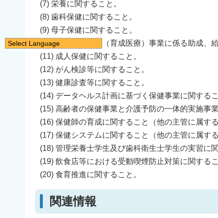
(7) 栄養に関すること。
(8) 歯科保健に関すること。
(9) 母子保健に関すること。
(10) 自立支援医療（育成医療）事業に係る助成、
Select Language
(11) 成人保健に関すること。
日本語
(12) がん検診等に関すること。
English
(13) 健康診査等に関すること。
简体中文
(14) データヘルス計画に基づく保健事業に関する
繁體中文
(15) 高齢者の保健事業と介護予防の一体的実施事
한국어
(16) 保健師の育成に関すること（他の主管に属す
नेपाली
(17) 保健システムに関すること（他の主管に属す
Filipino
(18) 管理栄養士学生及び歯科衛生士学生の実習に
(19) 飲食店等における受動喫煙防止対策に関する
(20) 食育推進に関すること。
関連情報