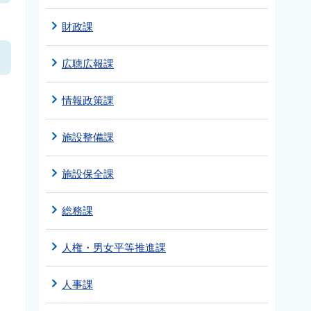
財政課
広聴広報課
情報政策課
施設整備課
施設保全課
総務課
人権・男女平等推進課
人事課