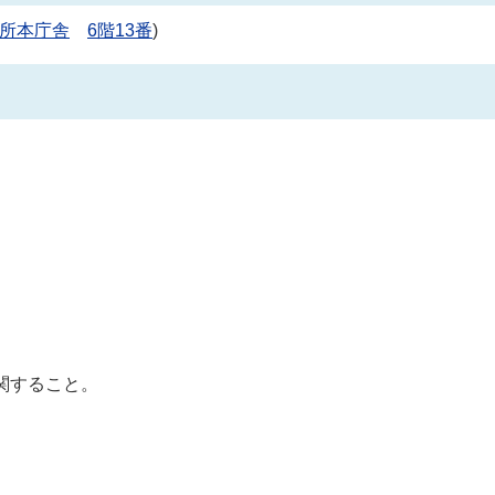
所本庁舎
6階13番
)
に関すること。