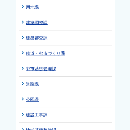
用地課
建築調整課
建築審査課
鉄道・都市づくり課
都市基盤管理課
道路課
公園課
建設工事課