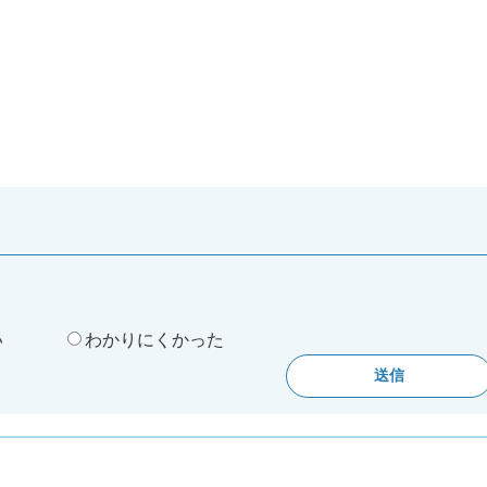
。
い
わかりにくかった