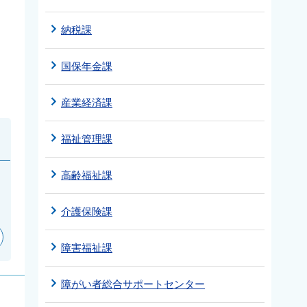
納税課
国保年金課
産業経済課
福祉管理課
高齢福祉課
介護保険課
障害福祉課
障がい者総合サポートセンター