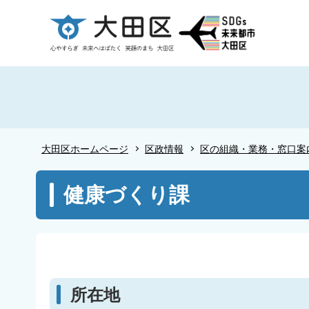
こ
の
ペ
ー
ジ
の
先
頭
大田区ホームページ
区政情報
区の組織・業務・窓口案
で
す
本
健康づくり課
文
こ
こ
か
ら
所在地