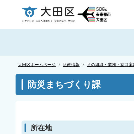
こ
の
ペ
ー
ジ
の
先
頭
大田区ホームページ
区政情報
区の組織・業務・窓口案
で
す
本
防災まちづくり課
文
こ
こ
か
ら
所在地