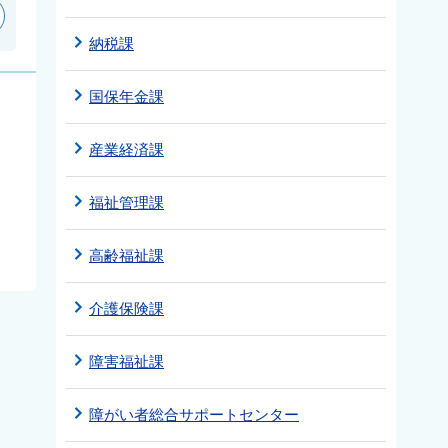
納税課
国保年金課
産業経済課
福祉管理課
高齢福祉課
介護保険課
障害福祉課
障がい者総合サポートセンター