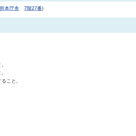
所本庁舎
7階27番
)
と。
と。
すること。
。