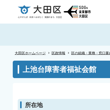
こ
の
ペ
ー
ジ
の
先
頭
大田区ホームページ
区政情報
区の組織・業務・窓口案
で
す
本
上池台障害者福祉会館
文
こ
こ
か
ら
所在地