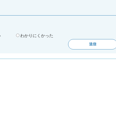
。
い
わかりにくかった