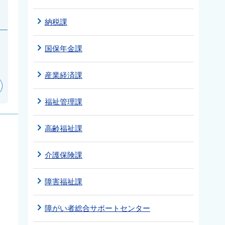
納税課
国保年金課
産業経済課
福祉管理課
高齢福祉課
介護保険課
障害福祉課
障がい者総合サポートセンター