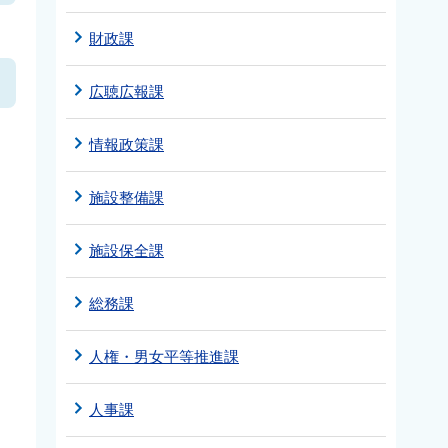
財政課
広聴広報課
情報政策課
施設整備課
施設保全課
総務課
人権・男女平等推進課
人事課