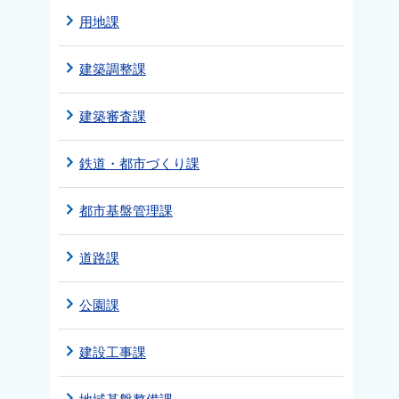
用地課
建築調整課
建築審査課
鉄道・都市づくり課
都市基盤管理課
道路課
公園課
建設工事課