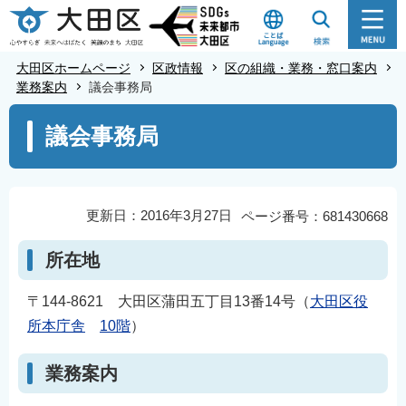
こ
の
ペ
大田区ホームページ
区政情報
区の組織・業務・窓口案内
ー
業務案内
議会事務局
ジ
本
議会事務局
の
文
先
こ
頭
こ
で
か
更新日：2016年3月27日
ページ番号：681430668
す
ら
所在地
〒144-8621 大田区蒲田五丁目13番14号（
大田区役
所本庁舎
10階
）
業務案内