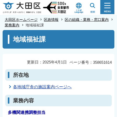
こ
の
ペ
大田区ホームページ
区政情報
区の組織・業務・窓口案内
ー
業務案内
地域福祉課
ジ
本
地域福祉課
の
文
先
こ
頭
こ
で
か
更新日：2025年4月1日
ページ番号：358651614
す
ら
所在地
各地域庁舎の施設案内ページへ
業務内容
多機関連携調整担当