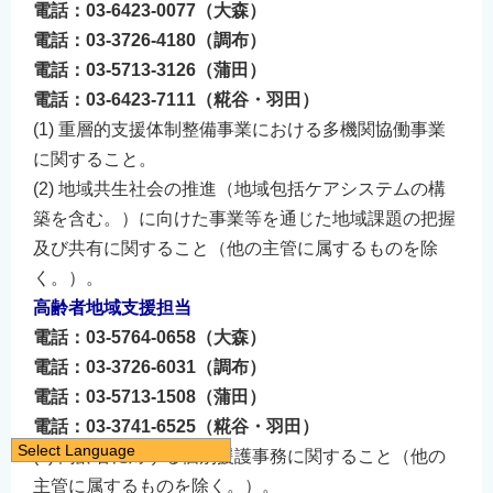
電話：03-6423-0077（大森）
電話：03-3726-4180（調布）
電話：03-5713-3126（蒲田）
電話：03-6423-7111（糀谷・羽田）
(1) 重層的支援体制整備事業における多機関協働事業
に関すること。
(2) 地域共生社会の推進（地域包括ケアシステムの構
築を含む。）に向けた事業等を通じた地域課題の把握
及び共有に関すること（他の主管に属するものを除
く。）。
高齢者地域支援担当
電話：03-5764-0658（大森）
電話：03-3726-6031（調布）
電話：03-5713-1508（蒲田）
電話：03-3741-6525（糀谷・羽田）
Select Language
(1) 高齢者に対する個別援護事務に関すること（他の
日本語
主管に属するものを除く。）。