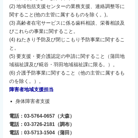
English
(2) 地域包括支援センターの業務支援、連絡調整等に
関すること(他の主管に属するものを除く。)。
简体中文
(3) 高齢者在宅サービスに係る歯科相談、栄養相談及
繁體中文
びこれらの事業に関すること。
한국어
(4) ねたきり予防及び閉じこもり予防事業に関するこ
नेपाली
と。
Filipino
(5) 要支援・要介護認定の申請に関すること（蒲田地
域福祉課及び糀谷・羽田地域福祉課に限る。）。
(6) 介護予防事業に関すること（他の主管に属するも
のを除く。）。
障害者地域支援担当
身体障害者支援
電話：03-5764-0657（大森）
電話：03-3726-2181（調布）
電話：03-5713-1504（蒲田）