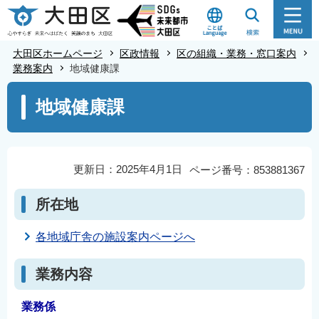
こ
の
ペ
大田区ホームページ
区政情報
区の組織・業務・窓口案内
ー
業務案内
地域健康課
ジ
本
地域健康課
の
文
先
こ
頭
こ
で
か
更新日：2025年4月1日
ページ番号：853881367
す
ら
所在地
各地域庁舎の施設案内ページへ
業務内容
業務係