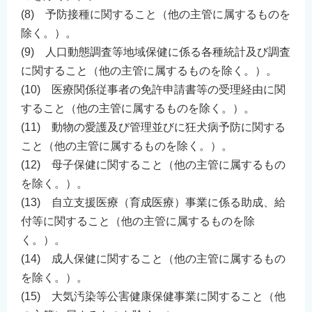
English
(8) 予防接種に関すること（他の主管に属するものを
除く。）。
简体中文
(9) 人口動態調査等地域保健に係る各種統計及び調査
繁體中文
に関すること（他の主管に属するものを除く。）。
한국어
(10) 医療関係従事者の免許申請書等の受理経由に関
नेपाली
すること（他の主管に属するものを除く。）。
Filipino
(11) 動物の愛護及び管理並びに狂犬病予防に関する
こと（他の主管に属するものを除く。）。
(12) 母子保健に関すること（他の主管に属するもの
を除く。）。
(13) 自立支援医療（育成医療）事業に係る助成、給
付等に関すること（他の主管に属するものを除
く。）。
(14) 成人保健に関すること（他の主管に属するもの
を除く。）。
(15) 大気汚染等公害健康保健事業に関すること（他