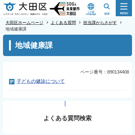
こ
の
ペ
大田区ホームページ
よくある質問
担当課からさがす
ー
地域健康課
ジ
本
地域健康課
の
文
先
こ
頭
こ
で
か
ページ番号：890134408
す
ら
子どもの健診について
よくある質問検索