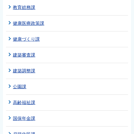
English
教育総務課
简体中文
健康医療政策課
繁體中文
한국어
健康づくり課
नेपाली
Filipino
建築審査課
建築調整課
公園課
高齢福祉課
国保年金課