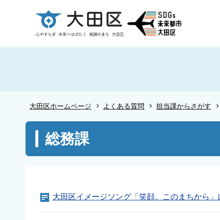
こ
の
ペ
ー
ジ
の
先
頭
大田区ホームページ
よくある質問
担当課からさがす
で
す
本
総務課
文
こ
こ
か
ら
大田区イメージソング「笑顔、このまちから」