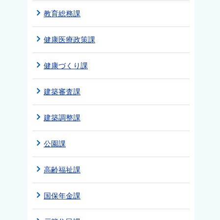
教育総務課
健康医療政策課
健康づくり課
建築審査課
建築調整課
公園課
高齢福祉課
国保年金課