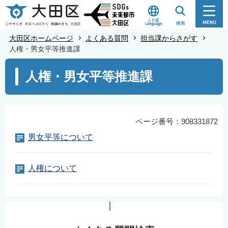
こ
の
ペ
大田区ホームページ
よくある質問
担当課からさがす
ー
人権・男女平等推進課
ジ
本
人権・男女平等推進課
の
文
先
こ
頭
こ
で
か
ページ番号：908331872
す
ら
男女平等について
人権について