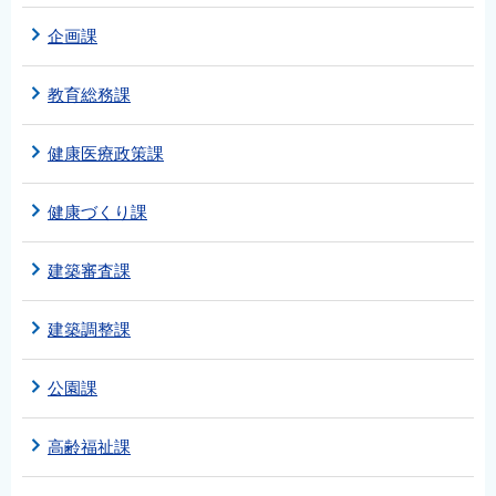
English
企画課
简体中文
繁體中文
教育総務課
한국어
健康医療政策課
नेपाली
Filipino
健康づくり課
建築審査課
建築調整課
公園課
高齢福祉課