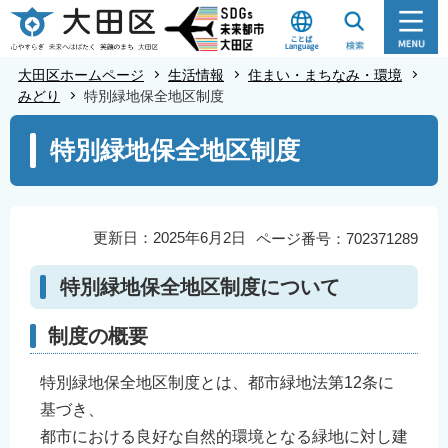
こ
の
ペ
大田区ホームページ
生活情報
住まい・まちなみ・環境
ー
みどり
特別緑地保全地区制度
ジ
本
特別緑地保全地区制度
の
文
先
こ
頭
こ
で
か
更新日：2025年6月2日
ページ番号：702371289
す
ら
特別緑地保全地区制度について
制度の概要
特別緑地保全地区制度とは、都市緑地法第12条に
基づき、
都市における良好な自然的環境となる緑地に対し建