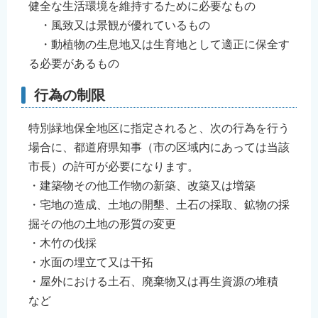
健全な生活環境を維持するために必要なもの
English
・風致又は景観が優れているもの
简体中文
・動植物の生息地又は生育地として適正に保全す
繁體中文
る必要があるもの
한국어
行為の制限
नेपाली
Filipino
特別緑地保全地区に指定されると、次の行為を行う
場合に、都道府県知事（市の区域内にあっては当該
市長）の許可が必要になります。
・建築物その他工作物の新築、改築又は増築
・宅地の造成、土地の開墾、土石の採取、鉱物の採
掘その他の土地の形質の変更
・木竹の伐採
・水面の埋立て又は干拓
・屋外における土石、廃棄物又は再生資源の堆積
など