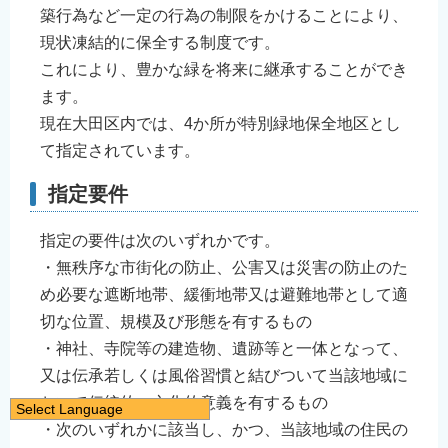
築行為など一定の行為の制限をかけることにより、
現状凍結的に保全する制度です。
これにより、豊かな緑を将来に継承することができ
ます。
現在大田区内では、4か所が特別緑地保全地区とし
て指定されています。
指定要件
指定の要件は次のいずれかです。
・無秩序な市街化の防止、公害又は災害の防止のた
め必要な遮断地帯、緩衝地帯又は避難地帯として適
切な位置、規模及び形態を有するもの
・神社、寺院等の建造物、遺跡等と一体となって、
又は伝承若しくは風俗習慣と結びついて当該地域に
おいて伝統的、文化的意義を有するもの
Select Language
・次のいずれかに該当し、かつ、当該地域の住民の
日本語