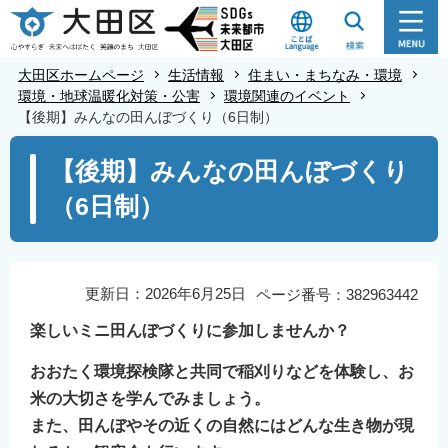
こ
の
ペ
大田区ホームページ
生活情報
住まい・まちなみ・環境
ー
環境・地球温暖化対策・公害
環境関連のイベント
【後期】みんなの田んぼづくり（6日制）
ジ
の
本
【後期】みんなの田んぼづくり
先
文
（6日制）
頭
こ
で
こ
す
か
ら
更新日：2026年6月25日
ページ番号：382963442
楽しいミニ田んぼづくりに参加しませんか？
おおたく環境探検隊と共同で稲刈りなどを体験し、お
米の大切さを学んでみましょう。
また、田んぼやその近くの自然にはどんな生き物が現