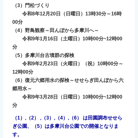
（3）門松づくり
English
令和8年12月20日（日曜日）13時30分～16時
简体中文
00分
繁體中文
（4）野鳥観察～田んぼから多摩川へ～
한국어
令和9年1月16日（土曜日）10時00分~12時00
नेपाली
分
Filipino
（5）多摩川台古墳群の探検
令和9年2月23日（火曜日）（祝）10時00分～
12時00分
（6）復元六郷用水の探検～せせらぎ田んぼから六
郷用水～
令和9年3月28日（日曜日）10時00分~12時00
分
（1）,
（2）
,（3）,（4）
,
（6）
は田園調布せせら
ぎ公園、
（5）
は多摩川台公園での開催となりま
す。