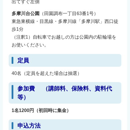
出てすぐ左側
多摩川台公園
（田園調布一丁目63番1号）
東急東横線・目黒線・多摩川線「多摩川駅」西口徒
歩1分
（注釈1）自転車でお越しの方は公園内の駐輪場を
お使いください。
定員
40名（定員を超えた場合は抽選）
参加費 （講師料、保険料、資料代
等）
1名1200円（初回時に集金）
申込方法