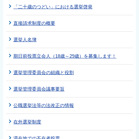
English
「二十歳のつどい」における選挙啓発
简体中文
直接請求制度の概要
繁體中文
한국어
選挙人名簿
नेपाली
Filipino
期日前投票立会人（18歳～29歳）を募集します！
選挙管理委員会の組織と役割
選挙管理委員会議事要旨
公職選挙法等の法改正の情報
在外選挙制度
滞在地での不在者投票