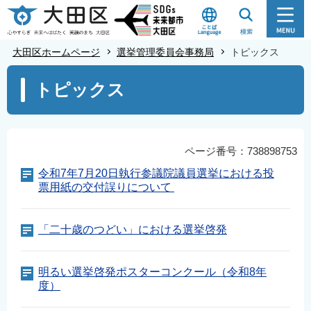
こ
の
ペ
大田区ホームページ
選挙管理委員会事務局
トピックス
ー
本
ジ
トピックス
文
の
こ
先
こ
頭
か
ページ番号：738898753
で
ら
令和7年7月20日執行参議院議員選挙における投
す
票用紙の交付誤りについて
「二十歳のつどい」における選挙啓発
明るい選挙啓発ポスターコンクール（令和8年
度）