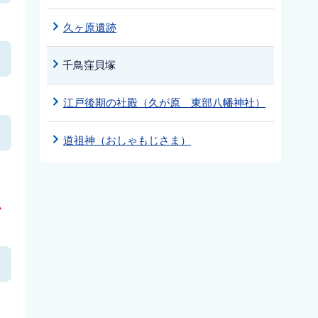
久ヶ原遺跡
千鳥窪貝塚
江戸後期の社殿（久が原 東部八幡神社）
道祖神（おしゃもじさま）
ん
さ