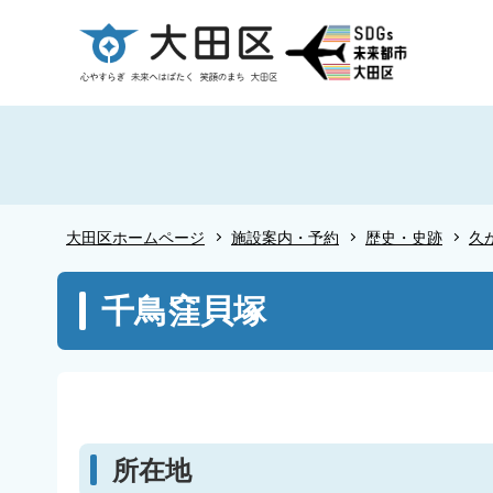
こ
の
ペ
ー
ジ
の
先
頭
大田区ホームページ
施設案内・予約
歴史・史跡
久
で
す
本
千鳥窪貝塚
文
こ
こ
か
ら
所在地