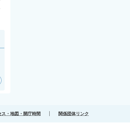
な
。
セス・地図・開庁時間
関係団体リンク