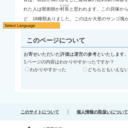
むらおさ
れた人は呪術師か
村長
と思われます。この貝塚か
ど、16種類ありました。このほか大形のサンゴ塊
Select Language
日本語
このページについて
English
简体中文
お寄せいただいた評価は運営の参考といたします
繁體中文
1.ページの内容はわかりやすかったですか？
한국어
わかりやすかった
どちらともいえな
नेपाली
Filipino
このサイトについて
個人情報の取扱いについて