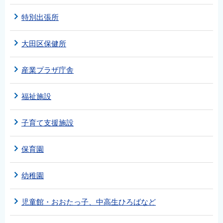
English
特別出張所
简体中文
繁體中文
大田区保健所
한국어
産業プラザ庁舎
नेपाली
Filipino
福祉施設
子育て支援施設
保育園
幼稚園
児童館・おおたっ子、中高生ひろばなど