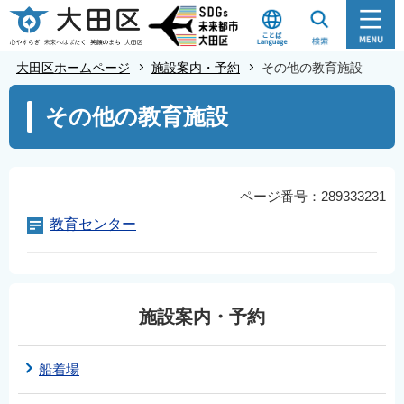
こ
の
ペ
大田区ホームページ
施設案内・予約
その他の教育施設
ー
本
ジ
その他の教育施設
文
の
こ
先
こ
頭
か
ページ番号：289333231
で
ら
教育センター
す
施設案内・予約
船着場