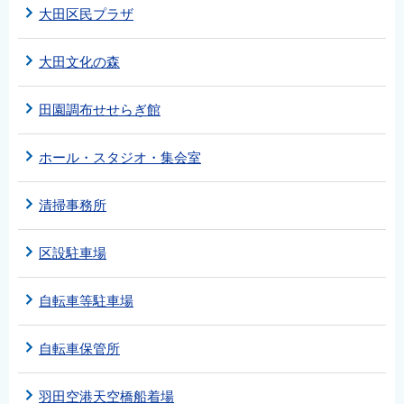
大田区民プラザ
大田文化の森
田園調布せせらぎ館
ホール・スタジオ・集会室
清掃事務所
区設駐車場
自転車等駐車場
自転車保管所
羽田空港天空橋船着場