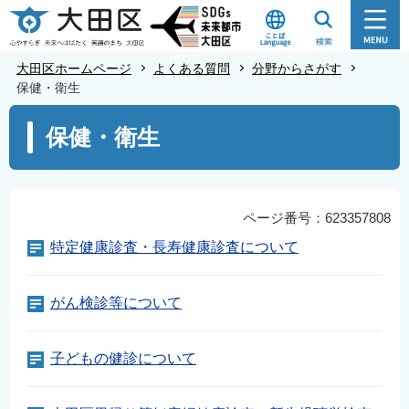
こ
の
ペ
大田区ホームページ
よくある質問
分野からさがす
ー
保健・衛生
ジ
本
保健・衛生
の
文
先
こ
頭
こ
で
か
ページ番号：623357808
す
ら
特定健康診査・長寿健康診査について
がん検診等について
子どもの健診について