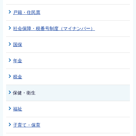
English
戸籍・住民票
简体中文
繁體中文
社会保障・税番号制度（マイナンバー）
한국어
नेपाली
国保
Filipino
年金
税金
保健・衛生
福祉
子育て・保育