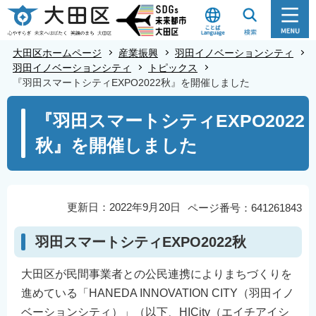
こ
の
ペ
大田区ホームページ
産業振興
羽田イノベーションシティ
ー
羽田イノベーションシティ
トピックス
『羽田スマートシティEXPO2022秋』を開催しました
ジ
の
本
『羽田スマートシティEXPO2022
先
文
秋』を開催しました
頭
こ
で
こ
す
か
ら
更新日：2022年9月20日
ページ番号：641261843
羽田スマートシティEXPO2022秋
大田区が民間事業者との公民連携によりまちづくりを
進めている「HANEDA INNOVATION CITY（羽田イノ
ベーションシティ）」（以下、HICity（エイチアイシ