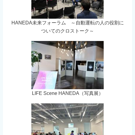
English
简体中文
HANEDA未来フォーラム ～自動運転の人の役割に
繁體中文
ついてのクロストーク～
한국어
नेपाली
Filipino
LIFE Scene HANEDA（写真展）