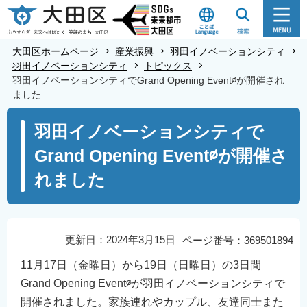
こ
の
ペ
大田区ホームページ
産業振興
羽田イノベーションシティ
ー
羽田イノベーションシティ
トピックス
羽田イノベーションシティでGrand Opening Event∅が開催され
ジ
ました
の
本
先
羽田イノベーションシティで
文
頭
Grand Opening Event∅が開催さ
こ
で
こ
す
れました
か
ら
更新日：2024年3月15日
ページ番号：369501894
11月17日（金曜日）から19日（日曜日）の3日間
Grand Opening Event∅が羽田イノベーションシティで
開催されました。家族連れやカップル、友達同士また