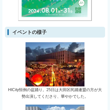
English
简体中文
繁體中文
한국어
イベントの様子
नेपाली
Filipino
HICity恒例の盆踊り。25日は大田区民踊連盟の方が大
勢出演してくださり、華やかでした。