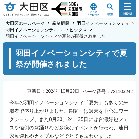
こ
の
ペ
大田区ホームページ
産業振興
羽田イノベーションシティ
ー
羽田イノベーションシティ
トピックス
羽田イノベーションシティで夏祭が開催されました
ジ
の
本
羽田イノベーションシティで夏
先
文
祭が開催されました
頭
こ
で
こ
す
か
ら
更新日：2024年10月23日
ページ番号：721103242
今年の羽田イノベーションシティ「夏祭」も多くの来
場者で盛り上がりました。期間中は週末を中心にワー
クショップ、また8月23、24、25日には台湾好包フェ
スや恒例の盆踊りなど多様なイベントが行われ、連日
家族連れやカップルなどでとても賑わいました。