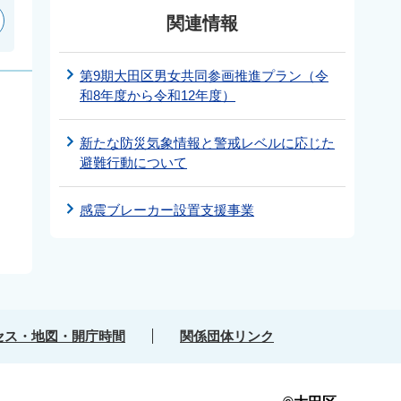
関連情報
第9期大田区男女共同参画推進プラン（令
和8年度から令和12年度）
新たな防災気象情報と警戒レベルに応じた
避難行動について
感震ブレーカー設置支援事業
セス・地図・開庁時間
関係団体リンク