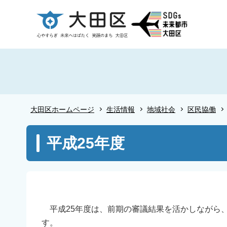
こ
の
ペ
ー
ジ
の
先
頭
大田区ホームページ
生活情報
地域社会
区民協働
で
す
本
平成25年度
文
こ
こ
か
ら
平成25年度は、前期の審議結果を活かしながら
す。