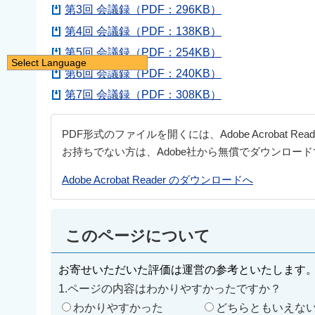
第3回 会議録（PDF：296KB）
第4回 会議録（PDF：138KB）
第5回 会議録（PDF：254KB）
Select Language
第6回 会議録（PDF：240KB）
日本語
第7回 会議録（PDF：308KB）
English
简体中文
PDF形式のファイルを開くには、Adobe Acrobat Re
繁體中文
お持ちでない方は、Adobe社から無償でダウンロー
한국어
Adobe Acrobat Reader のダウンロードへ
नेपाली
Filipino
このページについて
お寄せいただいた評価は運営の参考といたします
1.ページの内容はわかりやすかったですか？
わかりやすかった
どちらともいえな