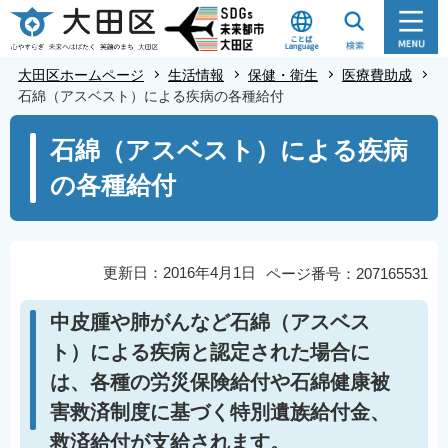
こ
の
ペ
大田区ホームページ
生活情報
保健・衛生
医療費助成
ー
石綿（アスベスト）による疾病の各種給付
ジ
本
石綿（アスベスト）による疾病
の
文
先
の各種給付
こ
頭
こ
で
か
す
ら
更新日：2016年4月1日
ページ番号：207165531
中皮腫や肺がんなど石綿（アスベス
ト）による疾病と認定された場合に
は、各種の労災保険給付や石綿健康被
害救済制度に基づく特別遺族給付金、
救済給付が支給されます。