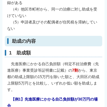
録がある
English
（4）他区市町村から、同一の治療に対し助成を受
简体中文
けていない
繁體中文
（5）申請者及びその配偶者が住民税を滞納してい
한국어
ない
नेपाली
助成の内容
Filipino
1 助成額
先進医療にかかる自己負担額（特定不妊治療費（先
進医療）事業受診等証明書に記載）の
7割
から、東京
都の助成上限額の15万円を除いた額と、大田区の助成
上限額5万円とを比較し、いずれか低い額を助成しま
す。
【例1】先進医療にかかる自己負担額が30万円の場
合