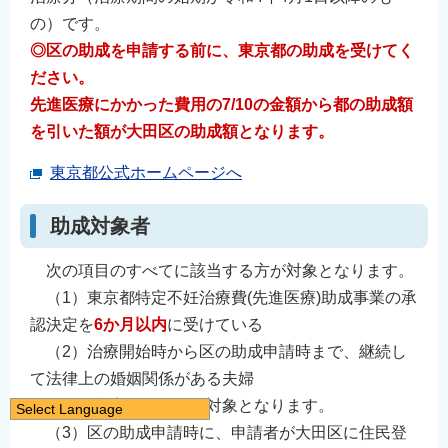
の）です。
◎
区の助成を申請する前に、東京都の助成を受けてく
ださい。
先進医療にかかった費用の7/10の金額から都の助成額
を引いた額が大田区の助成額となります。
東京都公式ホームページへ
助成対象者
次の項目のすべてに該当する方が対象となります。
（1）東京都特定不妊治療費(先進医療)助成事業の承
認決定を
6か月以内
に受けている
（2）治療開始時から区の助成申請時まで、継続し
て法律上の婚姻関係がある夫婦
◎事実婚の場合も対象となります。
Select Language
（3）区の助成申請時に、申請者が大田区に住民登
日本語