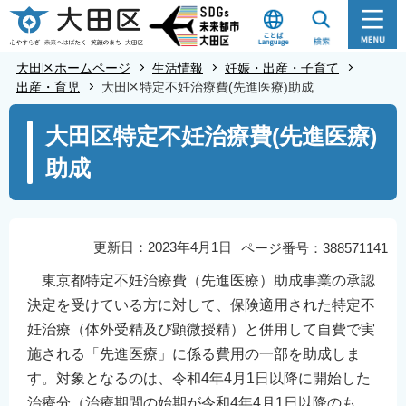
こ
の
ペ
大田区ホームページ
生活情報
妊娠・出産・子育て
ー
出産・育児
大田区特定不妊治療費(先進医療)助成
ジ
本
大田区特定不妊治療費(先進医療)
の
文
先
助成
こ
頭
こ
で
か
す
ら
更新日：2023年4月1日
ページ番号：388571141
東京都特定不妊治療費（先進医療）助成事業の承認
決定を受けている方に対して、保険適用された特定不
妊治療（体外受精及び顕微授精）と併用して自費で実
施される「先進医療」に係る費用の一部を助成しま
す。対象となるのは、令和4年4月1日以降に開始した
治療分（治療期間の始期が令和4年4月1日以降のも