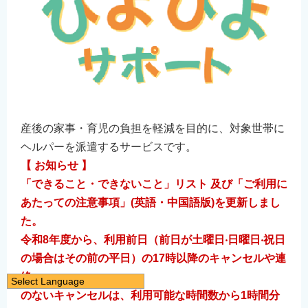
産後の家事・育児の負担を軽減を目的に、対象世帯に
ヘルパーを派遣するサービスです。
【 お知らせ 】
「できること・できないこと」
リスト
及び「ご利用に
あたっての注意事項」(
英語・中国語版)
を更新しまし
た。
令和8年度から、利⽤前⽇（前⽇が⼟曜⽇‧⽇曜⽇‧祝⽇
の場合はその前の平⽇）の17時以降のキャンセルや連
絡
Select Language
のないキャンセルは、利⽤可能な時間数から1時間分
日本語