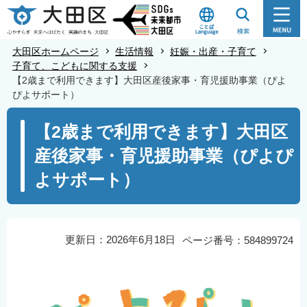
こ
の
ペ
大田区ホームページ
生活情報
妊娠・出産・子育て
ー
子育て、こどもに関する支援
【2歳まで利用できます】大田区産後家事・育児援助事業（ぴよ
ジ
ぴよサポート）
の
本
先
【2歳まで利用できます】大田区
文
頭
産後家事・育児援助事業（ぴよぴ
こ
で
こ
す
よサポート）
か
ら
更新日：2026年6月18日
ページ番号：584899724