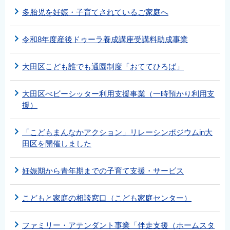
多胎児を妊娠・子育てされているご家庭へ
令和8年度産後ドゥーラ養成講座受講料助成事業
大田区こども誰でも通園制度「おててひろば」
大田区べビーシッター利用支援事業（一時預かり利用支
援）
「こどもまんなかアクション」リレーシンポジウムin大
田区を開催しました
妊娠期から青年期までの子育て支援・サービス
こどもと家庭の相談窓口（こども家庭センター）
ファミリー・アテンダント事業「伴走支援（ホームスタ