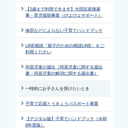
【2歳まで利用できます】大田区産後家
事・育児援助事業（ぴよぴよサポート）
体罰などによらない子育てハンドブック
LINE相談「親子のための相談LINE」をご
利用ください
同居児童の届出（同居児童に関する届出
書・同居児童の解消に関する届出書）
一時的にお子さんを預けたいとき
子育て応援とうきょうパスポート事業
【デジタル版】子育てハンドブック（令和
8年度版）