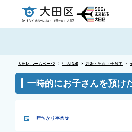
こ
の
ペ
ー
ジ
の
先
頭
大田区ホームページ
生活情報
妊娠・出産・子育て
で
す
本
一時的にお子さんを預け
文
こ
こ
か
ら
一時預かり事業等