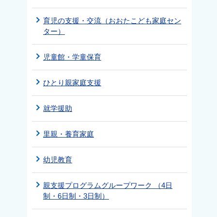
育児の支援・交流（おおたこども家庭セン
ター）
児童館・学童保育
ひとり親家庭支援
就学援助
里親・養育家庭
幼児教育
親支援プログラムグループワーク （4日
制・6日制・3日制）