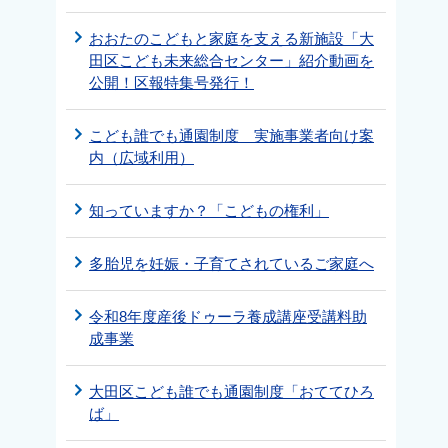
おおたのこどもと家庭を支える新施設「大
田区こども未来総合センター」紹介動画を
公開！区報特集号発行！
こども誰でも通園制度 実施事業者向け案
内（広域利用）
知っていますか？「こどもの権利」
多胎児を妊娠・子育てされているご家庭へ
令和8年度産後ドゥーラ養成講座受講料助
成事業
大田区こども誰でも通園制度「おててひろ
ば」