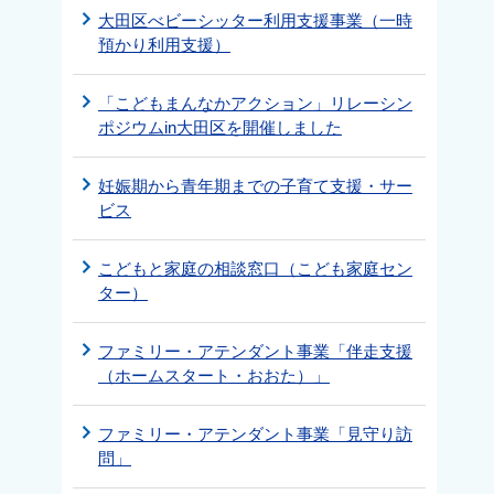
大田区べビーシッター利用支援事業（一時
預かり利用支援）
「こどもまんなかアクション」リレーシン
ポジウムin大田区を開催しました
妊娠期から青年期までの子育て支援・サー
ビス
こどもと家庭の相談窓口（こども家庭セン
ター）
ファミリー・アテンダント事業「伴走支援
（ホームスタート・おおた）」
ファミリー・アテンダント事業「見守り訪
問」