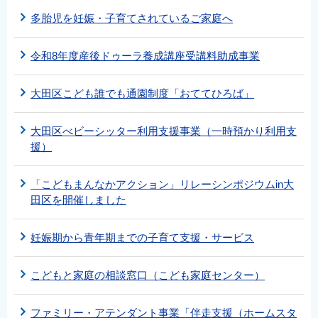
多胎児を妊娠・子育てされているご家庭へ
令和8年度産後ドゥーラ養成講座受講料助成事業
大田区こども誰でも通園制度「おててひろば」
大田区べビーシッター利用支援事業（一時預かり利用支
援）
「こどもまんなかアクション」リレーシンポジウムin大
田区を開催しました
妊娠期から青年期までの子育て支援・サービス
こどもと家庭の相談窓口（こども家庭センター）
ファミリー・アテンダント事業「伴走支援（ホームスタ