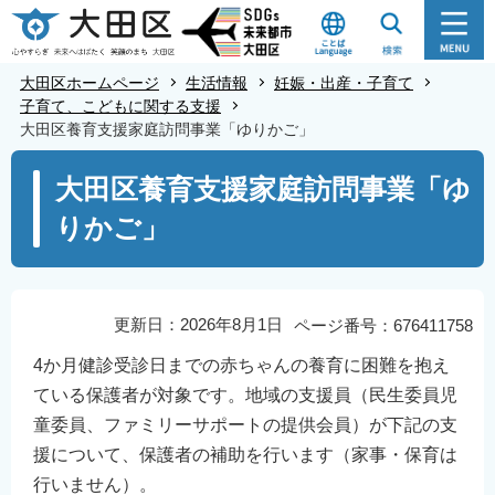
こ
の
ペ
大田区ホームページ
生活情報
妊娠・出産・子育て
ー
子育て、こどもに関する支援
大田区養育支援家庭訪問事業「ゆりかご」
ジ
の
本
大田区養育支援家庭訪問事業「ゆ
先
文
りかご」
頭
こ
で
こ
す
か
ら
更新日：2026年8月1日
ページ番号：676411758
4か月健診受診日までの赤ちゃんの養育に困難を抱え
ている保護者が対象です。地域の支援員（民生委員児
童委員、ファミリーサポートの提供会員）が下記の支
援について、保護者の補助を行います（家事・保育は
行いません）。