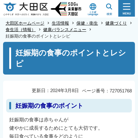
こ
の
ペ
大田区ホームページ
生活情報
保健・衛生
健康づくり
ー
食生活（情報）
健康バランスメニュー
妊娠期の食事のポイントとレシピ
ジ
の
本
妊娠期の食事のポイントとレシ
先
文
ピ
頭
こ
で
こ
す
か
ら
更新日：2024年3月8日
ページ番号：727051768
妊娠期の食事のポイント
妊娠期の食事は赤ちゃんが
健やかに成長するためにとても大切です。
毎日食べている食事をどのように