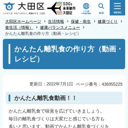
こ
の
ペ
大田区ホームページ
生活情報
保健・衛生
健康づくり
ー
食生活（情報）
健康バランスメニュー
かんたん離乳食の作り方（動画・レシピ）
ジ
の
本
かんたん離乳食の作り方（動画・
先
文
レシピ）
頭
こ
で
こ
す
か
ら
更新日：2022年7月1日
ページ番号：436955229
かんたん離乳食動画！！
かんたん離乳食で味覚を広げていきましょう。
毎日の離乳食づくりは大変だと感じている方も
多いと思います。動画でかんたん離乳食づくりを