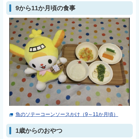
English
9から11か月頃の食事
简体中文
繁體中文
한국어
नेपाली
Filipino
魚のソテーコーンソースかけ（9～11か月頃）
1歳からのおやつ