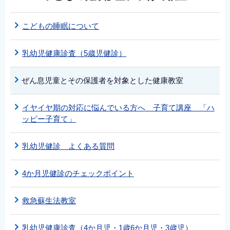
English
简体中文
こどもの睡眠について
繁體中文
乳幼児健康診査（5歳児健診）
한국어
नेपाली
ぜん息児童とその保護者を対象とした健康教室
Filipino
イヤイヤ期の対応に悩んでいる方へ 子育て講座 「ハ
ッピー子育て」
乳幼児健診 よくある質問
4か月児健診のチェックポイント
救急蘇生法教室
乳幼児健康診査（4か月児・1歳6か月児・3歳児）