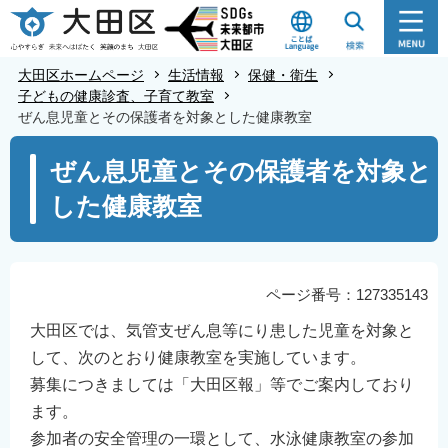
こ
の
ペ
大田区ホームページ
生活情報
保健・衛生
ー
子どもの健康診査、子育て教室
ぜん息児童とその保護者を対象とした健康教室
ジ
の
本
ぜん息児童とその保護者を対象と
先
文
した健康教室
頭
こ
で
こ
す
か
ら
ページ番号：127335143
大田区では、気管支ぜん息等にり患した児童を対象と
して、次のとおり健康教室を実施しています。
募集につきましては「大田区報」等でご案内しており
ます。
参加者の安全管理の一環として、水泳健康教室の参加