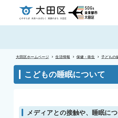
こ
の
ペ
ー
ジ
の
先
頭
大田区ホームページ
生活情報
保健・衛生
子どもの
で
す
本
こどもの睡眠について
文
こ
こ
か
ら
メディアとの接触や、睡眠につ