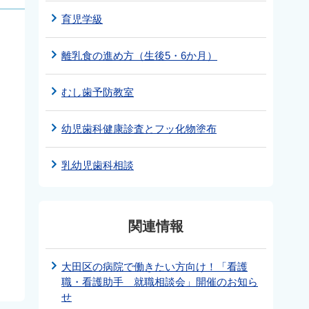
育児学級
離乳食の進め方（生後5・6か月）
むし歯予防教室
幼児歯科健康診査とフッ化物塗布
乳幼児歯科相談
関連情報
大田区の病院で働きたい方向け！「看護
職・看護助手 就職相談会」開催のお知ら
せ