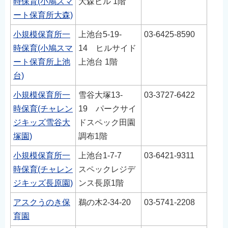
時保育(小鳩スマ
大森ビル 1階
ート保育所大森)
小規模保育所一
上池台5-19-
03-6425-8590
時保育(小鳩スマ
14 ヒルサイド
ート保育所上池
上池台 1階
台)
小規模保育所一
雪谷大塚13-
03-3727-6422
時保育(チャレン
19 パークサイ
ジキッズ雪谷大
ドスペック田園
塚園)
調布1階
小規模保育所一
上池台1-7-7
03-6421-9311
時保育(チャレン
スペックレジデ
ジキッズ長原園)
ンス長原1階
アスクうのき保
鵜の木2-34-20
03‐5741-2208
育園