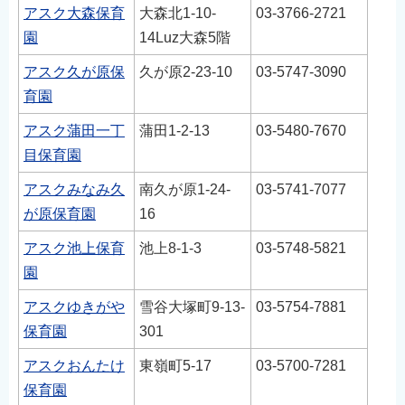
アスク大森保育
大森北1-10-
03‐3766-2721
園
14Luz大森5階
アスク久が原保
久が原2-23-10
03‐5747-3090
育園
アスク蒲田一丁
蒲田1-2-13
03‐5480-7670
目保育園
アスクみなみ久
南久が原1-24-
03‐5741-7077
が原保育園
16
アスク池上保育
池上8-1-3
03‐5748-5821
園
アスクゆきがや
雪谷大塚町9-13-
03‐5754-7881
保育園
301
アスクおんたけ
東嶺町5-17
03‐5700-7281
保育園