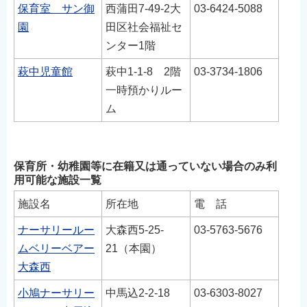
保育室 サン御
西蒲田7-49-2大
03-6424-5088
English
園
田区社会福祉セ
简体中文
ンター1階
繁體中文
萩中児童館
萩中1-1-8 2階
03-3734-1806
한국어
一時預かりルー
नेपाली
ム
Filipino
保育所・幼稚園等に在籍又は通っていない場合のみ利
用可能な施設一覧
施設名
所在地
電 話
ナーサリールー
大森西5-25-
03-5763-5676
ムベリーベアー
21（本園）
大森西
小鳩ナーサリー
中馬込2-2-18
03-6303-8027