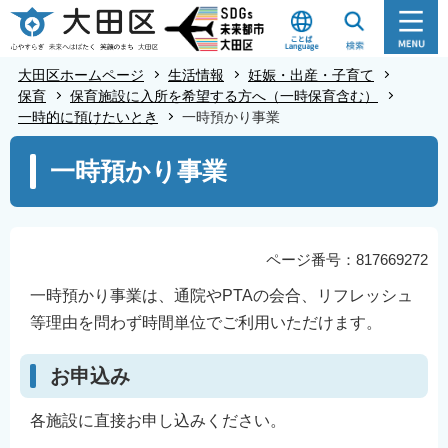
こ
の
ペ
大田区ホームページ
生活情報
妊娠・出産・子育て
ー
保育
保育施設に入所を希望する方へ（一時保育含む）
一時的に預けたいとき
一時預かり事業
ジ
の
本
一時預かり事業
先
文
頭
こ
で
こ
す
か
ページ番号：817669272
ら
一時預かり事業は、通院やPTAの会合、リフレッシュ
等理由を問わず時間単位でご利用いただけます。
お申込み
各施設に直接お申し込みください。