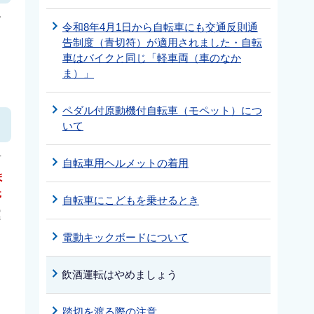
す
令和8年4月1日から自転車にも交通反則通
告制度（青切符）が適用されました・自転
車はバイクと同じ「軽車両（車のなか
ま）」
ペダル付原動機付自転車（モペット）につ
いて
対
自転車用ヘルメットの着用
ま
停
自転車にこどもを乗せるとき
運
電動キックボードについて
飲酒運転はやめましょう
踏切を渡る際の注意