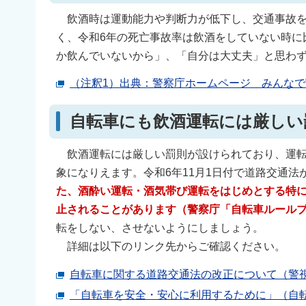
飲酒時は運動能力や判断力が低下し、交通事故を
く、令和6年の死亡事故率は飲酒をしていない時に比
か飲んでいないから」、「自分は大丈夫」と思わ
（注釈1）出典：警察庁ホームページ みんな
自転車にも飲酒運転には厳しい
飲酒運転には厳しい罰則が設けられており、運転
象になりえます。令和6年11月1日付で道路交通
た、酒酔い運転・酒気帯
び運転をはじめとする特
止されることがあります（警察庁「自転車ルール
転をしない、させないようにしましょう。
詳細は以下のリンク先からご確認ください。
自転車に関する道路交通法の改正について（警視
「自転車を安全・安心に利用するために」（自