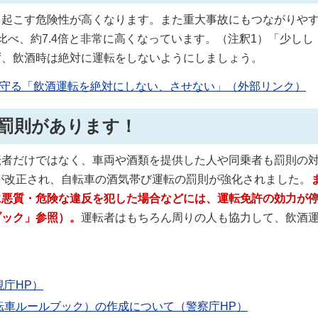
起こす危険性が高くなります。また重大事故にもつながりや
べ、約7.4倍と非常に高くなっています。（注釈1）「少しし
ず、飲酒時は絶対に運転をしないようにしましょう。
で守る「飲酒運転を絶対にしない、させない」（外部リンク）
罰則があります！
者だけではなく、車両や酒類を提供した人や同乗者も罰則の
法が改正され、自転車の酒気帯び運転の罰則が強化されました。
に悪質・危険な違反を犯した場合などには、運転免許の効力が
ブック」参照）。
運転者はもちろん周りの人も協力して、飲酒
庁HP）
転車ルールブック）の作成について（警察庁HP）