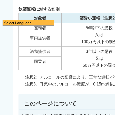
飲酒運転に対する罰則
対象者
酒酔い運転（注釈2
Select Language
運転者
5年以下の懲役
日本語
又は
English
車両提供者
100万円以下の罰
简体中文
酒類提供者
3年以下の懲役
繁體中文
又は
同乗者
한국어
50万円以下の罰
नेपाली
（注釈2）アルコールの影響により、正常な運転が
Filipino
（注釈3）呼気中のアルコール濃度が、0.15mg/l 以
このページについて