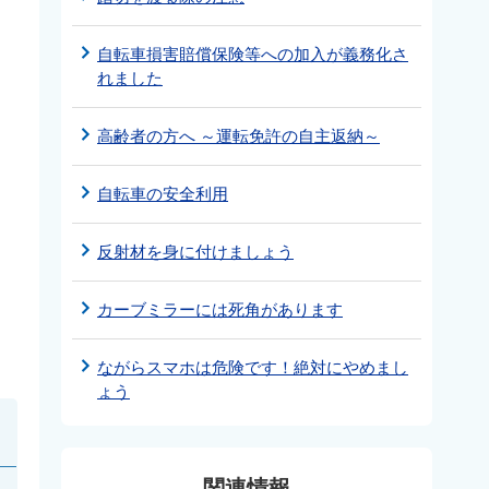
自転車損害賠償保険等への加入が義務化さ
れました
高齢者の方へ ～運転免許の自主返納～
自転車の安全利用
反射材を身に付けましょう
カーブミラーには死角があります
ながらスマホは危険です！絶対にやめまし
ょう
関連情報