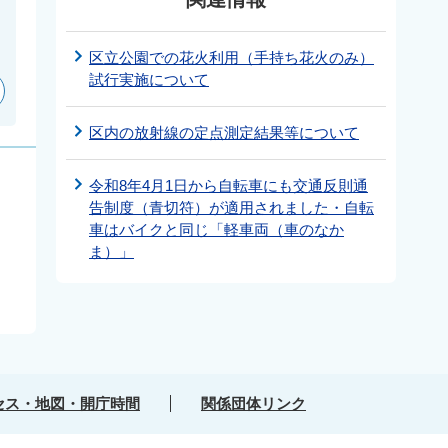
区立公園での花火利用（手持ち花火のみ）
試行実施について
区内の放射線の定点測定結果等について
令和8年4月1日から自転車にも交通反則通
告制度（青切符）が適用されました・自転
車はバイクと同じ「軽車両（車のなか
ま）」
セス・地図・開庁時間
関係団体リンク