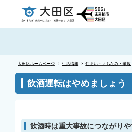
こ
の
ペ
ー
ジ
の
先
頭
大田区ホームページ
生活情報
住まい・まちなみ・環境
で
す
本
飲酒運転はやめましょう
文
こ
こ
か
ら
飲酒時は重大事故につながりや