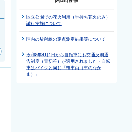
区立公園での花火利用（手持ち花火のみ）
試行実施について
区内の放射線の定点測定結果等について
令和8年4月1日から自転車にも交通反則通
告制度（青切符）が適用されました・自転
車はバイクと同じ「軽車両（車のなか
ま）」