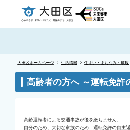
こ
の
ペ
ー
ジ
の
先
頭
大田区ホームページ
生活情報
住まい・まちなみ・環境
で
す
本
高齢者の方へ ～運転免許
文
こ
こ
か
ら
高齢運転者による交通事故が後を絶ちません。
自分のため、大切な家族のため、運転免許の自主