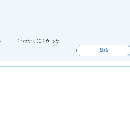
。
い
わかりにくかった