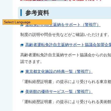
参考資料
Select Language
運転免許の自主返納をサポート（警視庁）
日本語
制度の説明や問合せ先などがご確認いただけます
English
简体中文
高齢者運転免許自主返納サポート協議会加盟企
繁體中文
高齢者運転免許自主返納サポート協議会からのお
한국어
認できます。
नेपाली
東京都文化施設の特典一覧（警視庁）
Filipino
「運転経歴証明書」の提示により受けられる東京
美術館の優待サービス一覧（警視庁）
「運転経歴証明書」の提示により受けられる美術