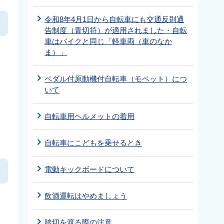
令和8年4月1日から自転車にも交通反則通
告制度（青切符）が適用されました・自転
車はバイクと同じ「軽車両（車のなか
ま）」
ペダル付原動機付自転車（モペット）につ
いて
自転車用ヘルメットの着用
自転車にこどもを乗せるとき
電動キックボードについて
飲酒運転はやめましょう
踏切を渡る際の注意