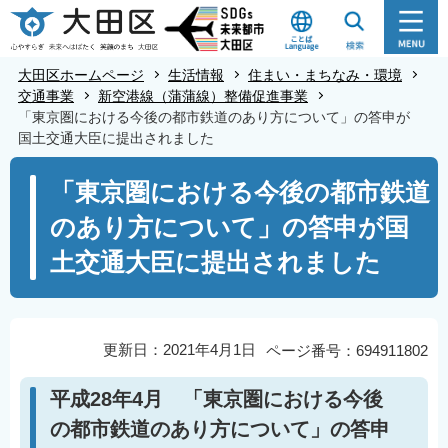
こ
の
ペ
大田区ホームページ
生活情報
住まい・まちなみ・環境
ー
交通事業
新空港線（蒲蒲線）整備促進事業
「東京圏における今後の都市鉄道のあり方について」の答申が
ジ
国土交通大臣に提出されました
の
本
先
「東京圏における今後の都市鉄道
文
頭
のあり方について」の答申が国
こ
で
こ
す
土交通大臣に提出されました
か
ら
更新日：2021年4月1日
ページ番号：694911802
平成28年4月 「東京圏における今後
の都市鉄道のあり方について」の答申