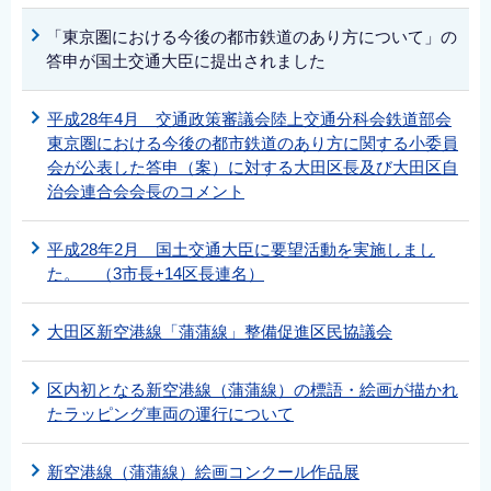
「東京圏における今後の都市鉄道のあり方について」の
答申が国土交通大臣に提出されました
平成28年4月 交通政策審議会陸上交通分科会鉄道部会
東京圏における今後の都市鉄道のあり方に関する小委員
会が公表した答申（案）に対する大田区長及び大田区自
治会連合会会長のコメント
平成28年2月 国土交通大臣に要望活動を実施しまし
た。 （3市長+14区長連名）
大田区新空港線「蒲蒲線」整備促進区民協議会
区内初となる新空港線（蒲蒲線）の標語・絵画が描かれ
たラッピング車両の運行について
新空港線（蒲蒲線）絵画コンクール作品展