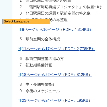
1 蒲田駅周辺整備検討の経緯
2 「蒲田駅周辺再編プロジェクト」の位置づけ
3 蒲田駅周辺の課題と駅前空間の将来像
4 蒲田駅周辺現況の再整理
Select Language
日本語
8ページから10ページ（PDF：4,814KB）
English
5 駅前空間の全体構想
简体中文
11ページから17ページ（PDF：2,778KB）
繁體中文
한국어
6 駅前空間整備の進め方
नेपाली
7 初動期整備計画
Filipino
18ページから22ページ（PDF：812KB）
8 中・長期整備指針
9 今後のスケジュール
23ページから24ページ（PDF：195KB）