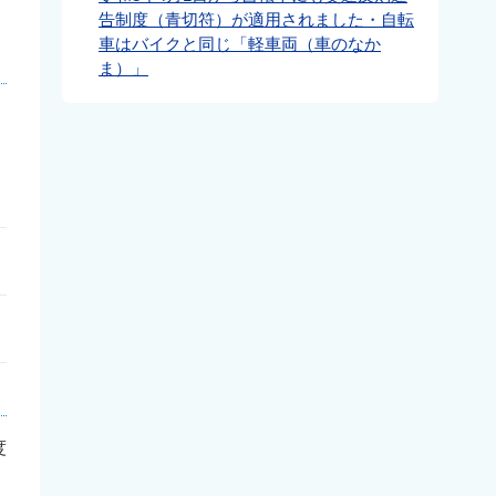
告制度（青切符）が適用されました・自転
車はバイクと同じ「軽車両（車のなか
ま）」
度