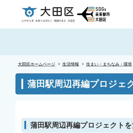
こ
の
ペ
ー
ジ
の
先
頭
大田区ホームページ
生活情報
住まい・まちなみ・環境
で
す
本
蒲田駅周辺再編プロジェ
文
こ
こ
か
ら
蒲田駅周辺再編プロジェクトを策