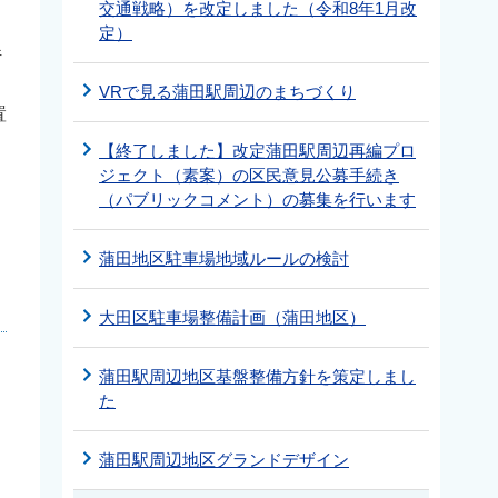
交通戦略）を改定しました（令和8年1月改
る
定）
件
VRで見る蒲田駅周辺のまちづくり
置
【終了しました】改定蒲田駅周辺再編プロ
ジェクト（素案）の区民意見公募手続き
（パブリックコメント）の募集を行います
ま
蒲田地区駐車場地域ルールの検討
大田区駐車場整備計画（蒲田地区）
蒲田駅周辺地区基盤整備方針を策定しまし
た
蒲田駅周辺地区グランドデザイン