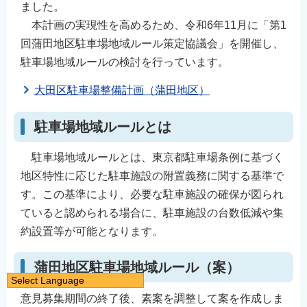
ました。
本計画の実現性を高めるため、令和6年11月に「第1
回蒲田地区駐車場地域ルール策定協議会」を開催し、
駐車場地域ルールの検討を行っています。
大田区駐車場整備計画（蒲田地区）
駐車場地域ルールとは
駐車場地域ルールとは、東京都駐車場条例に基づく
地区特性に応じた駐車施設の附置義務に関する基準で
す。この基準により、必要な駐車施設の確保が図られ
ていると認められる場合に、駐車施設の台数低減や集
約設置等が可能となります。
蒲田地区駐車場地域ルール（案）
Select Language
意見募集期間の終了後、素案を調整して案を作成しま
日本語