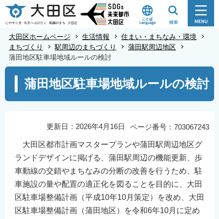
こ
の
ペ
大田区ホームページ
生活情報
住まい・まちなみ・環境
ー
まちづくり
駅周辺のまちづくり
蒲田駅周辺地区
蒲田地区駐車場地域ルールの検討
ジ
の
本
蒲田地区駐車場地域ルールの検討
先
文
頭
こ
で
こ
す
か
更新日：2026年4月16日
ページ番号：703067243
ら
大田区都市計画マスタープランや蒲田駅周辺地区グ
ランドデザインに掲げる、蒲田駅周辺の機能更新、歩
車動線の交錯やまちなみの分断の改善を行うため、駐
車施設の量や配置の適正化を図ることを目的に、大田
区駐車場整備計画（平成10年10月策定）を改め、大田
区駐車場整備計画（蒲田地区）を令和6年10月に定め