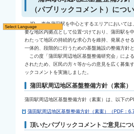
（パブリックコメント）につ
JR ・東急蒲田駅を中心とするエリアにおいては
Select Language
要な地区内拠点として位置づけており、蒲田駅を
日本語
わたって地区の持続的な求心力を維持、発展させ
English
一体的、段階的に行うための基盤施設の整備方針
简体中文
この度「蒲田駅周辺地区基盤整備研究会」による
繁體中文
されたため、区民の方々等からの意見を広く募集する
한국어
ックコメントを実施しました。
नेपाली
蒲田駅周辺地区基盤整備方針（素案）
Filipino
蒲田駅周辺地区基盤整備方針（素案）は、以下のP
蒲田駅周辺地区基盤整備方針（素案）（PDF：6,7
頂いたパブリックコメントご意見につ