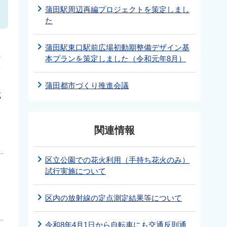
蒲田駅周辺再編プロジェクトを策定しまし
た
蒲田駅東口駅前広場初動期整備デザイン基
に
本プランを策定しました（令和元年8月）
を
蒲田都市づくり推進会議
成
関連情報
区立公園での花火利用（手持ち花火のみ）
試行実施について
区内の放射線の定点測定結果等について
令和8年4月1日から自転車にも交通反則通