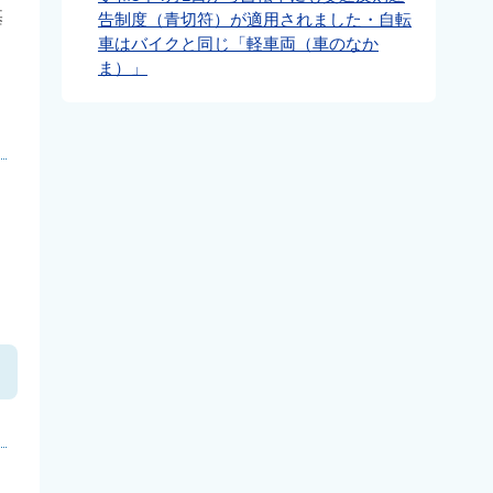
基
告制度（青切符）が適用されました・自転
車はバイクと同じ「軽車両（車のなか
ま）」