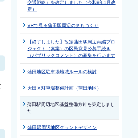
交通戦略）を改定しました（令和8年1月改
に
定）
を
VRで見る蒲田駅周辺のまちづくり
【終了しました】改定蒲田駅周辺再編プロ
ジェクト（素案）の区民意見公募手続き
（パブリックコメント）の募集を行います
蒲田地区駐車場地域ルールの検討
て
大田区駐車場整備計画（蒲田地区）
も
蒲田駅周辺地区基盤整備方針を策定しまし
た
蒲田駅周辺地区グランドデザイン