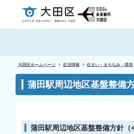
こ
の
ペ
ー
ジ
の
先
頭
大田区ホームページ
生活情報
住まい・まちなみ・環境
で
す
本
蒲田駅周辺地区基盤整備
文
こ
こ
か
ら
蒲田駅周辺地区基盤整備方針（令