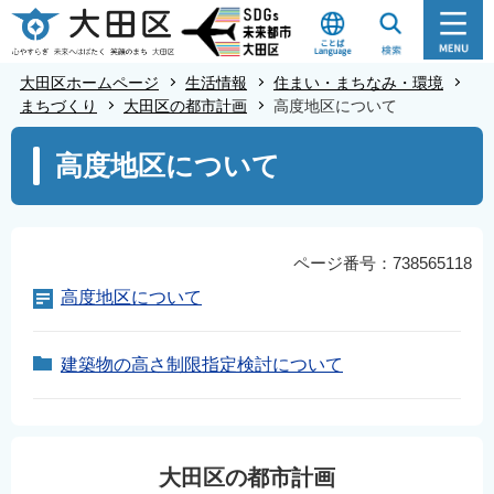
こ
の
ペ
大田区ホームページ
生活情報
住まい・まちなみ・環境
ー
まちづくり
大田区の都市計画
高度地区について
ジ
本
高度地区について
の
文
先
こ
頭
こ
で
か
ページ番号：738565118
す
ら
高度地区について
建築物の高さ制限指定検討について
大田区の都市計画