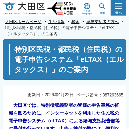
こ
の
ペ
大田区ホームページ
生活情報
税金
給与支払者の方へ
ー
特別区民税・都民税（住民税）の電子申告システム「eLTAX
（エルタックス）」のご案内
ジ
の
本
特別区民税・都民税（住民税）の
先
文
電子申告システム「eLTAX（エル
頭
こ
で
こ
タックス）」のご案内
す
か
ら
更新日：2026年4月22日
ページ番号：387263665
大田区では、特別徴収義務者の皆様の申告事務の軽
減を図るために、インターネットを利用した住民税の
電子申告システム（eLTAX）による給与支払報告書等
の受付を行っています。申告・納付の際には、便利な