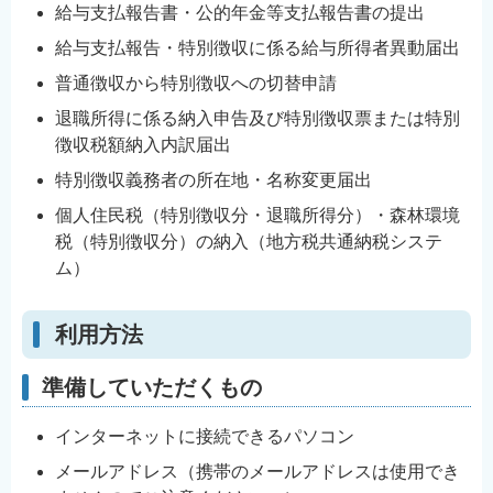
給与支払報告書・公的年金等支払報告書の提出
English
給与支払報告・特別徴収に係る給与所得者異動届出
简体中文
普通徴収から特別徴収への切替申請
繁體中文
退職所得に係る納入申告及び特別徴収票または特別
한국어
徴収税額納入内訳届出
नेपाली
特別徴収義務者の所在地・名称変更届出
Filipino
個人住民税（特別徴収分・退職所得分）・森林環境
税（特別徴収分）の納入（地方税共通納税システ
ム）
利用方法
準備していただくもの
インターネットに接続できるパソコン
メールアドレス（携帯のメールアドレスは使用でき