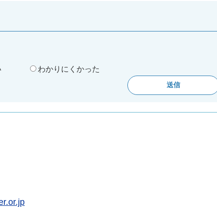
。
い
わかりにくかった
.or.jp