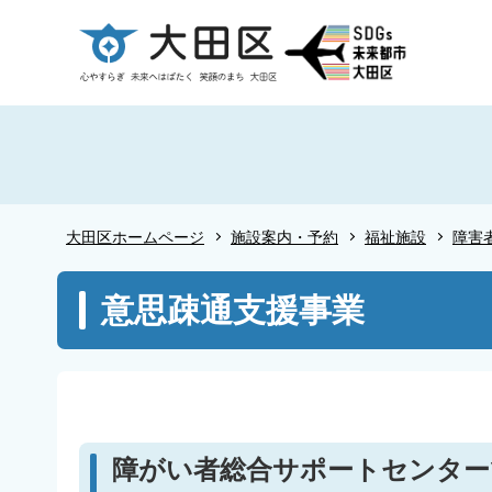
こ
の
ペ
ー
ジ
の
先
頭
大田区ホームページ
施設案内・予約
福祉施設
障害
で
す
本
意思疎通支援事業
文
こ
こ
か
ら
障がい者総合サポートセンター