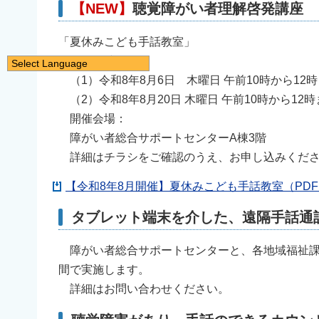
【NEW】
聴覚障がい者理解啓発講座
「夏休みこども手話教室」
開催日時：
Select Language
（1）令和8年8月6日 木曜日 午前10時から12
日本語
（2）令和8年8月20日 木曜日 午前10時から12時
English
開催会場：
简体中文
障がい者総合サポートセンターA棟3階
繁體中文
詳細はチラシをご確認のうえ、お申し込みくだ
한국어
【令和8年8月開催】夏休みこども手話教室（PDF：
नेपाली
Filipino
タブレット端末を介した、遠隔手話通
障がい者総合サポートセンターと、各地域福祉課
間で実施します。
詳細はお問い合わせください。