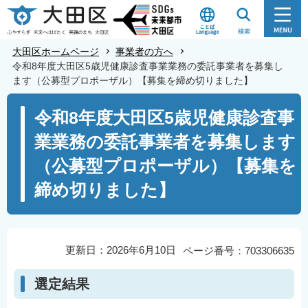
こ
の
ペ
大田区ホームページ
事業者の方へ
ー
令和8年度大田区5歳児健康診査事業業務の委託事業者を募集し
ます（公募型プロポーザル）【募集を締め切りました】
ジ
の
本
令和8年度大田区5歳児健康診査事
先
文
業業務の委託事業者を募集します
頭
こ
で
こ
（公募型プロポーザル）【募集を
す
か
締め切りました】
ら
更新日：2026年6月10日
ページ番号：703306635
選定結果