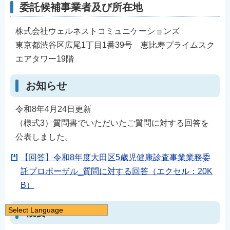
委託候補事業者及び所在地
株式会社ウェルネストコミュニケーションズ
東京都渋谷区広尾1丁目1番39号 恵比寿プライムスク
エアタワー19階
お知らせ
令和8年4月24日更新
（様式3）質問書でいただいたご質問に対する回答を
公表しました。
【回答】令和8年度大田区5歳児健康診査事業業務委
託プロポーザル_質問に対する回答（エクセル：20K
B）
Select Language
概要
日本語