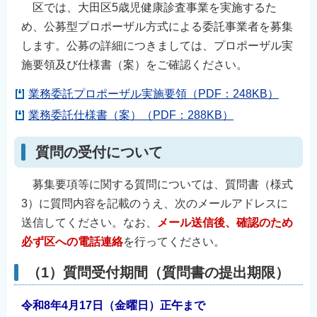
区では、大田区5歳児健康診査事業を実施するた
English
め、公募型プロポーザル方式による委託事業者を募集
简体中文
します。公募の詳細につきましては、プロポーザル実
繁體中文
施要領及び仕様書（案）をご確認ください。
한국어
業務委託プロポーザル実施要領（PDF：248KB）
नेपाली
業務委託仕様書（案）（PDF：288KB）
Filipino
質問の受付について
募集要項等に関する質問については、質問書（様式
3）に質問内容を記載のうえ、次のメールアドレスに
送信してください。なお、
メール送信後、確認のため
必ず区への電話連絡
を行ってください。
（1）質問受付期間（質問書の提出期限）
令和8年4月17日（金曜日）正午まで