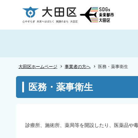
こ
の
ペ
ー
ジ
の
先
頭
大田区ホームページ
事業者の方へ
医務・薬事衛生
で
す
本
医務・薬事衛生
文
こ
こ
か
ら
診療所、施術所、薬局等を開設したり、医薬品や