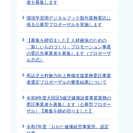
者を募集します
環境学習用デジタルブック製作業務委託に
係る公募型プロポーザルを実施します
【募集を締切ました】人材確保のための
「新しいものづくり」プロモーション事業
の委託先事業者を募集します（プロポーザ
ル方式）
馬込文士村魅力向上整備支援業務委託事業
者選定プロポーザルの審査結果について
令和8年度大田区5歳児健康診査事業業務の
委託事業者を募集します（公募型プロポー
ザル）【募集を締め切りました】
令和7年度「おおた健康経営事業所」認定