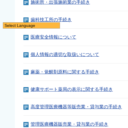
施術所・出張施術業の手続き
歯科技工所の手続き
Select Language
日本語
医療安全情報について
English
简体中文
個人情報の適切な取扱いについて
繁體中文
한국어
麻薬・覚醒剤原料に関する手続き
नेपाली
Filipino
健康サポート薬局の表示に関する手続き
高度管理医療機器等販売業・貸与業の手続き
管理医療機器販売業・貸与業の手続き