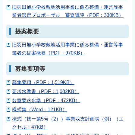
English
旧羽田旭小学校敷地活用事業に係る整備・運営等事
简体中文
業者選定プロポーザル 審査講評（PDF：330KB）
繁體中文
提案概要
한국어
नेपाली
旧羽田旭小学校敷地活用事業に係る整備・運営等事
Filipino
業者の提案概要（PDF：970KB）
募集要項等
募集要項（PDF：1,519KB）
要求水準書（PDF：1,002KB）
各室要求水準（PDF：472KB）
様式集（Word：121KB）
様式（技ー第5号（2））事業収支計画表（例）（エ
クセル：47KB）