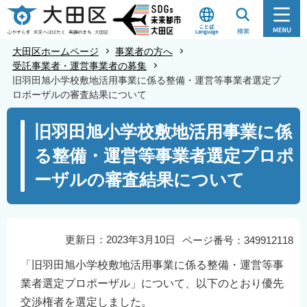
こ
の
ペ
大田区ホームページ
事業者の方へ
ー
受託事業者・運営事業者の募集
旧羽田旭小学校敷地活用事業に係る整備・運営等事業者選定プ
ジ
ロポーザルの審査結果について
の
本
先
旧羽田旭小学校敷地活用事業に係
文
頭
る整備・運営等事業者選定プロポ
こ
で
こ
す
ーザルの審査結果について
か
ら
更新日：2023年3月10日
ページ番号：349912118
「旧羽田旭小学校敷地活用事業に係る整備・運営等事
業者選定プロポーザル」について、以下のとおり優先
交渉権者を選定しました。