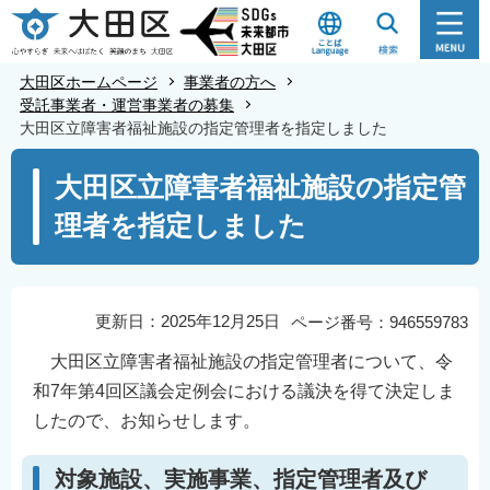
こ
の
ペ
大田区ホームページ
事業者の方へ
ー
受託事業者・運営事業者の募集
大田区立障害者福祉施設の指定管理者を指定しました
ジ
の
本
大田区立障害者福祉施設の指定管
先
文
理者を指定しました
頭
こ
で
こ
す
か
ら
更新日：2025年12月25日
ページ番号：946559783
大田区立障害者福祉施設の指定管理者について、令
和7年第4回区議会定例会における議決を得て決定しま
したので、お知らせします。
対象施設、実施事業、指定管理者及び