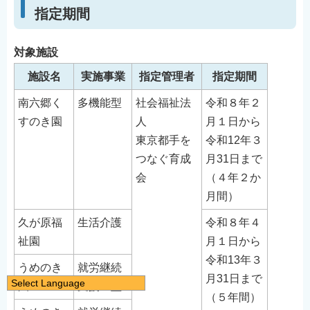
指定期間
対象施設
施設名
実施事業
指定管理者
指定期間
南六郷く
多機能型
社会福祉法
令和８年２
すのき園
人
月１日から
東京都手を
令和12年３
つなぐ育成
月31日まで
会
（４年２か
月間）
久が原福
生活介護
令和８年４
祉園
月１日から
令和13年３
うめのき
就労継続
月31日まで
Select Language
園
支援Ｂ型
（５年間）
日本語