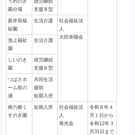
うめのき
就労継続
English
園分場
支援Ｂ型
简体中文
新井宿福
生活介護
社会福祉法
繁體中文
祉園
人
한국어
大田幸陽会
池上福祉
生活介護
नेपाली
園
Filipino
しいのき
就労継続
園
支援Ｂ型
つばさホ
共同生活
ーム前の
援助
浦
短期入所
南六郷く
短期入所
社会福祉法
令和８年４
すのき園
人
月１日から
善光会
令和12年３
月31日まで