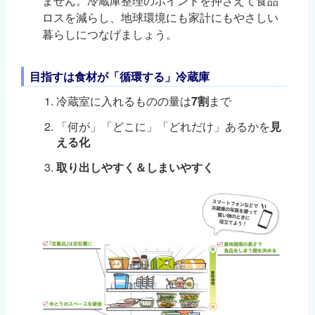
ません。冷蔵庫整理のポイントを押さえて食品
English
ロスを減らし、地球環境にも家計にもやさしい
暮らしにつなげましょう。
简体中文
繁體中文
目指すは食材が「循環する」冷蔵庫
한국어
冷蔵室に入れるものの量は
7割
まで
नेपाली
Filipino
「何が」「どこに」「どれだけ」あるかを
見
える化
取り出しやすく＆しまいやすく