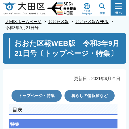
こ
の
ペ
大田区ホームページ
おおた区報
おおた区報WEB版
ー
令和3年9月21日号
ジ
本
おおた区報WEB版 令和3年9月
の
文
先
21日号〔トップページ・特集〕
こ
頭
こ
で
か
す
ら
更新日：2021年9月21日
トップページ・特集
暮らしの情報箱など
目次
特集