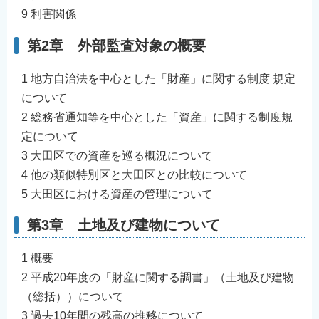
English
9 利害関係
简体中文
第2章 外部監査対象の概要
繁體中文
1 地方自治法を中心とした「財産」に関する制度 規定
한국어
について
नेपाली
2 総務省通知等を中心とした「資産」に関する制度規
Filipino
定について
3 大田区での資産を巡る概況について
4 他の類似特別区と大田区との比較について
5 大田区における資産の管理について
第3章 土地及び建物について
1 概要
2 平成20年度の「財産に関する調書」（土地及び建物
（総括））について
3 過去10年間の残高の推移について