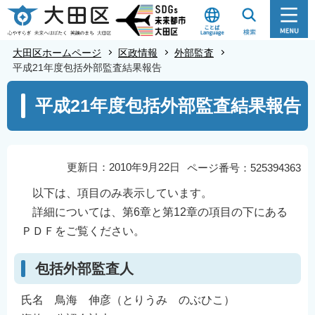
こ
の
ペ
大田区ホームページ
区政情報
外部監査
ー
平成21年度包括外部監査結果報告
ジ
本
平成21年度包括外部監査結果報告
の
文
先
こ
頭
こ
で
か
更新日：2010年9月22日
ページ番号：525394363
す
ら
以下は、項目のみ表示しています。
詳細については、第6章と第12章の項目の下にある
ＰＤＦをご覧ください。
包括外部監査人
氏名 鳥海 伸彦（とりうみ のぶひこ）