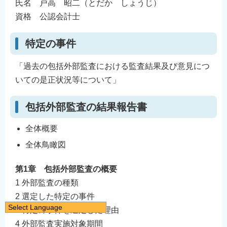
氏名 戸高 昭二（とだか しょうじ）
資格 公認会計士
特定の事件
「過去の包括外部監査における監査結果及び意見につ
いての是正状況等について」
包括外部監査の結果報告書
全体概要
全体鳥瞰図
第1章 包括外部監査の概要
1 外部監査の種類
2 選定した特定の事件
Select Language
3 特定の事件を選定した理由
日本語
4 外部監査実施対象期間