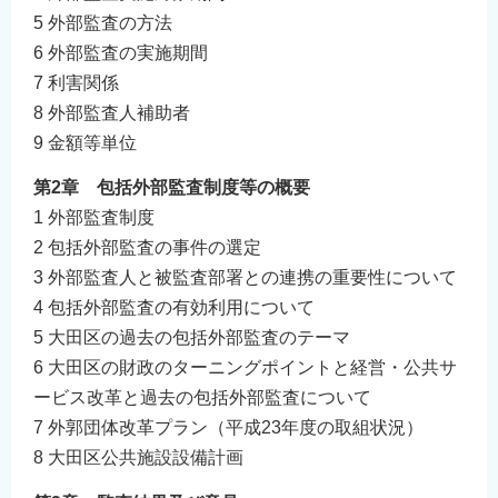
English
5 外部監査の方法
6 外部監査の実施期間
简体中文
7 利害関係
繁體中文
8 外部監査人補助者
한국어
9 金額等単位
नेपाली
第2章 包括外部監査制度等の概要
Filipino
1 外部監査制度
2 包括外部監査の事件の選定
3 外部監査人と被監査部署との連携の重要性について
4 包括外部監査の有効利用について
5 大田区の過去の包括外部監査のテーマ
6 大田区の財政のターニングポイントと経営・公共サ
ービス改革と過去の包括外部監査について
7 外郭団体改革プラン（平成23年度の取組状況）
8 大田区公共施設設備計画