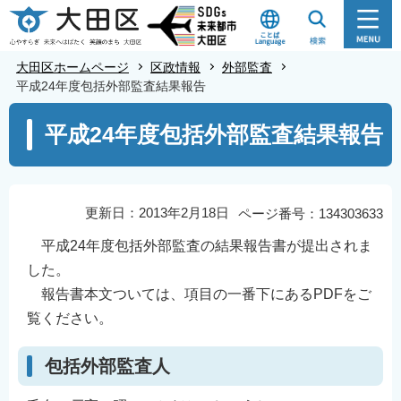
こ
の
ペ
大田区ホームページ
区政情報
外部監査
ー
平成24年度包括外部監査結果報告
ジ
本
平成24年度包括外部監査結果報告
の
文
先
こ
頭
こ
で
か
更新日：2013年2月18日
ページ番号：134303633
す
ら
平成24年度包括外部監査の結果報告書が提出されま
した。
報告書本文ついては、項目の一番下にあるPDFをご
覧ください。
包括外部監査人