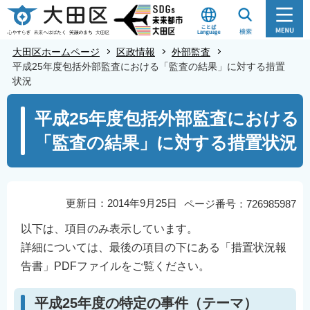
こ
の
ペ
大田区ホームページ
区政情報
外部監査
ー
平成25年度包括外部監査における「監査の結果」に対する措置
状況
ジ
の
本
平成25年度包括外部監査における
先
文
「監査の結果」に対する措置状況
頭
こ
で
こ
す
か
ら
更新日：2014年9月25日
ページ番号：726985987
以下は、項目のみ表示しています。
詳細については、最後の項目の下にある「措置状況報
告書」PDFファイルをご覧ください。
平成25年度の特定の事件（テーマ）