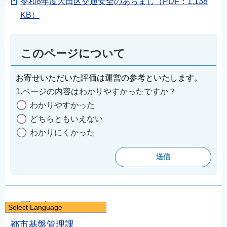
令和8年度大田区交通安全のあらまし（PDF：1,138
KB）
このページについて
お寄せいただいた評価は運営の参考といたします。
1.ページの内容はわかりやすかったですか？
わかりやすかった
どちらともいえない
わかりにくかった
お問い合わせ
Select Language
日本語
都市基盤管理課