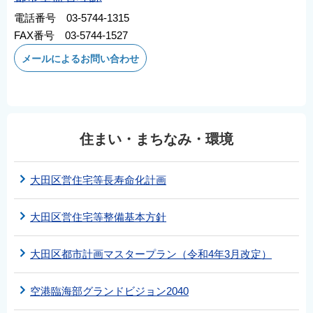
English
電話番号 03-5744-1315
简体中文
FAX番号 03-5744-1527
繁體中文
メールによるお問い合わせ
한국어
नेपाली
Filipino
住まい・まちなみ・環境
大田区営住宅等長寿命化計画
大田区営住宅等整備基本方針
大田区都市計画マスタープラン（令和4年3月改定）
空港臨海部グランドビジョン2040