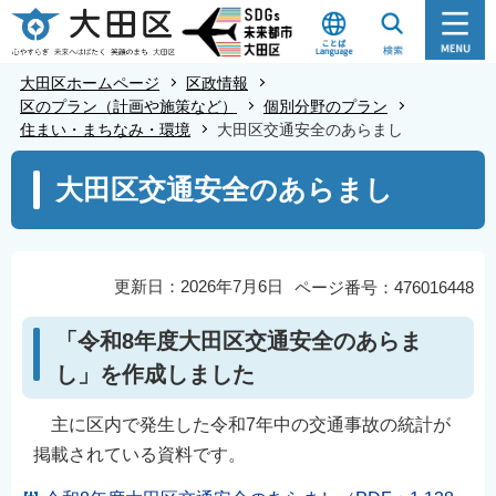
こ
の
ペ
大田区ホームページ
区政情報
ー
区のプラン（計画や施策など）
個別分野のプラン
住まい・まちなみ・環境
大田区交通安全のあらまし
ジ
の
本
大田区交通安全のあらまし
先
文
頭
こ
で
こ
す
か
更新日：2026年7月6日
ページ番号：476016448
ら
「令和8年度大田区交通安全のあらま
し」を作成しました
主に区内で発生した令和7年中の交通事故の統計が
掲載されている資料です。