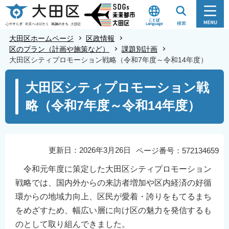
こ
の
ペ
大田区ホームページ
区政情報
ー
区のプラン（計画や施策など）
課題別計画
大田区シティプロモーション戦略（令和7年度～令和14年度）
ジ
の
本
大田区シティプロモーション戦
先
文
略（令和7年度～令和14年度）
頭
こ
で
こ
す
か
ら
更新日：2026年3月26日
ページ番号：572134659
令和元年度に策定した大田区シティプロモーション
戦略では、国内外からの来訪者増加や区内経済の好循
環からの地域力向上、区民が愛着・誇りをもてるまち
をめざすため、幅広い層に向け区の魅力を発信するも
のとして取り組んできました。