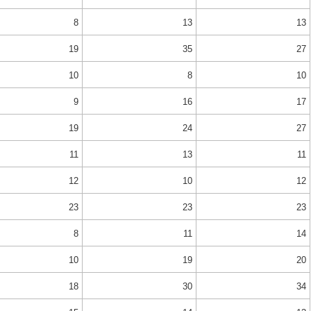
8
13
13
19
35
27
10
8
10
9
16
17
19
24
27
11
13
11
12
10
12
23
23
23
8
11
14
10
19
20
18
30
34