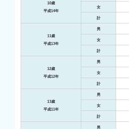
10歳
女
平成14年
計
男
11歳
女
平成13年
計
男
12歳
女
平成12年
計
男
13歳
女
平成11年
計
男