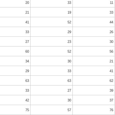
20
33
11
21
19
33
41
52
44
33
29
26
27
23
30
60
52
56
34
30
21
29
33
41
63
63
62
33
27
39
42
30
37
75
57
76