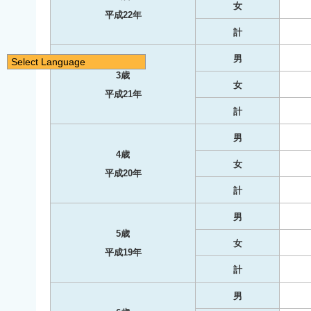
女
平成22年
計
男
Select Language
3歳
日本語
女
平成21年
English
計
简体中文
男
繁體中文
4歳
女
한국어
平成20年
नेपाली
計
Filipino
男
5歳
女
平成19年
計
男