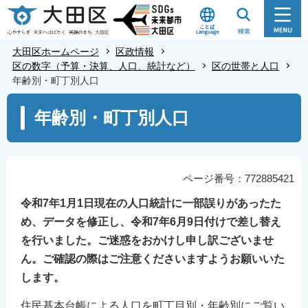
こ
の
ペ
大田区ホームページ
区政情報
ー
区の数字（予算・決算、人口、統計など）
区の世帯と人口
年齢別・町丁別人口
ジ
の
本
年齢別・町丁別人口
先
文
頭
こ
で
こ
す
か
ページ番号：772885421
ら
令和7年1月1日現在の人口統計に一部誤りがあったた
め、データを修正し、令和7年6月9日付けで差し替え
を行いました。ご迷惑をおかけし申し訳ございませ
ん。ご確認の際はご注意くださいますようお願いいた
します。
住民基本台帳による人口を町丁目別・年齢別にご覧い